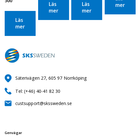
300
Läs
Läs
mer
mer
mer
Läs
mer
Säterivägen 27, 605 97 Norrköping
Tel: (+46) 40-41 82 30
custsupport@skssweden.se
Genvägar