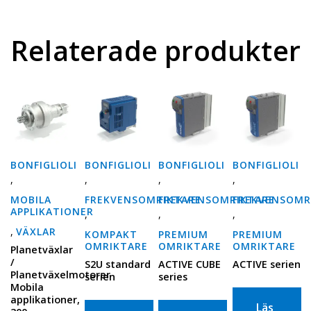
Relaterade produkter
BONFIGLIOLI
BONFIGLIOLI
BONFIGLIOLI
BONFIGLIOLI
,
,
,
,
MOBILA
FREKVENSOMRIKTARE
FREKVENSOMRIKTARE
FREKVENSOMR
APPLIKATIONER
,
,
,
,
VÄXLAR
KOMPAKT
PREMIUM
PREMIUM
OMRIKTARE
OMRIKTARE
OMRIKTARE
Planetväxlar
/
S2U standard
ACTIVE CUBE
ACTIVE serien
Planetväxelmotorer
serien
series
Mobila
applikationer,
Läs