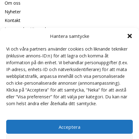
Om oss
Nyheter
Kontakt
Leveransbestämmelser
Hantera samtycke
Code of conduct
ISO certificeringar
Vi och våra partners använder cookies och liknande tekniker
(inklusive annons-ID:n) för att lagra och komma åt
information på din enhet. Vi behandlar personuppgifter (t.ex.
IP-adress, enhets-ID och nätverksidentifierare) för att mäta
Om oss
webbplatstrafik, anpassa innehåll och visa personaliserade
och icke-personaliserade annonser (annonsanpassning).
SKS Sweden är en leverantör av transmissioner, som
Klicka på “Acceptera” för att samtycka, “Neka” för att avstå
lagerhåller, monterar och marknadsför produkter för svenska
eller “Visa preferenser” för att välja per kategori. Du kan när
maskintillverkare, inklusive exklusiv distribution av Bonfiglioli i
som helst ändra eller återkalla ditt samtycke.
Sverige.
Acceptera