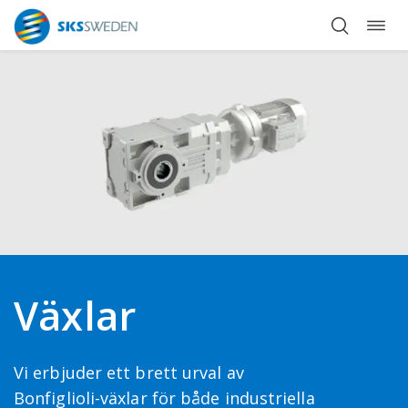
Öppn
Hoppa
navig
till
innehåll
Växlar
Vi erbjuder ett brett urval av
Bonfiglioli-växlar för både industriella