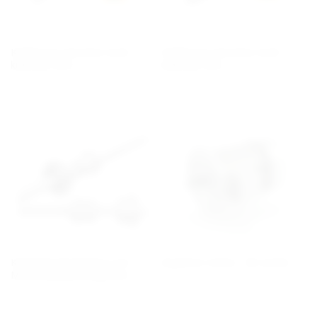
Kulskruvar precision med
Kulskruvar precision med
kulkedja SBN
kulkedja SBK
Kombinerad Kulskruv och
Asynkron motor - BX serien
Momentkulbussning BNS