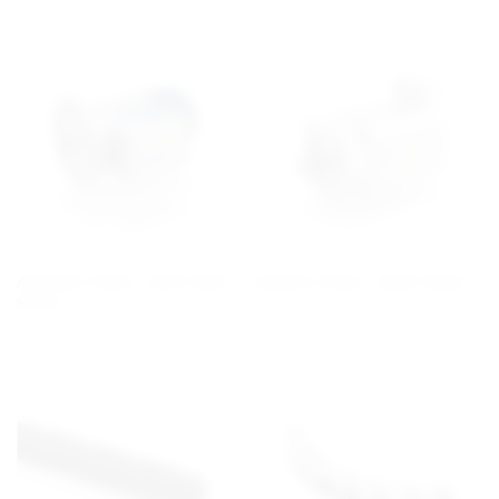
Asynkron motor - EVOX BXN
Synkron motor - BMD serien
serien