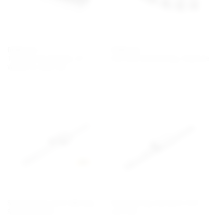
Rullkedja /
Rullkedja
Transmissionskedja, GT 4
Korrosionsbeständig, Neptune
Winner & ANSI G8
Skenstyrning med rullkedja,
Skenstyrning standard HSR
SRG/SRN/SRW
och HSV