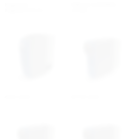
Kuggväxlar /
Rullkedja Underhållsfri,
Kuggväxelmotorer, C
Lambda
AGILE serien
ACTIVE serien