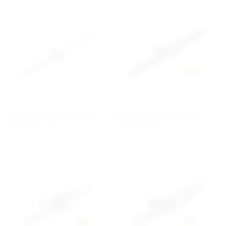
Kulskruvar standard miniatyr
Kulskruvar precision med
MBF/MDK, MTF
kulkedja SDA