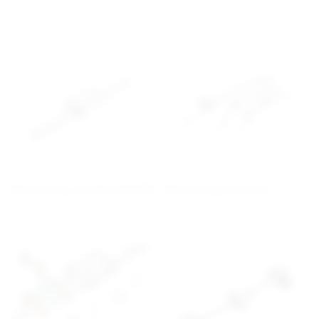
Skenstyrning standard NR/NRS
Skenstyrning böjd HCR