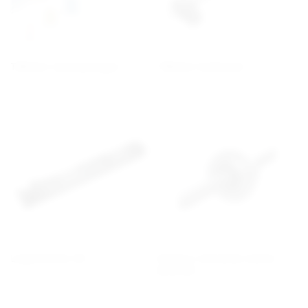
Tillbehör skenstyrningar
Tillbehör kulskruvar
Linjärenheter KR
Kulskruv roterande mutter
BLR/DIR