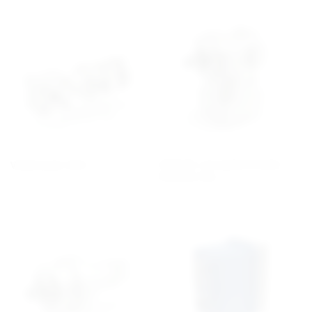
Vinklade servoplanetväxlar -
Vinkelväxlar RAN
Effective line