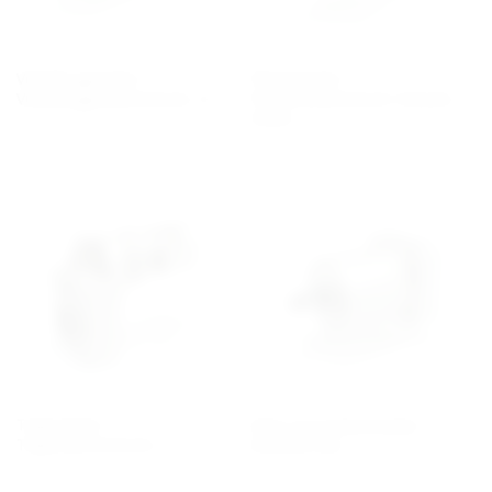
Vinkelkuggväxlar /
Planetväxlar /
Vinkelkuggväxelmotorer, A
Planetväxelmotorer Industri,
300M
Tappväxlar /
Raka servoplanetväxlar -
Tappväxelmotorer, F
Effective line