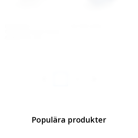
Planetväxlar /
S2U IP66 serien
Planetväxelmotorer Mobila
applikationer, 300
1
2
Populära produkter