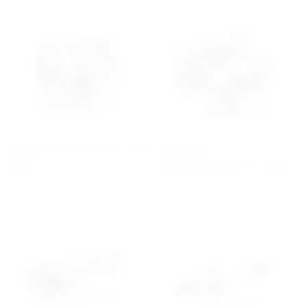
Synkron reluktans motor - BSR
Snäckväxlar /
serien
Snäckväxelmotorer VF och W