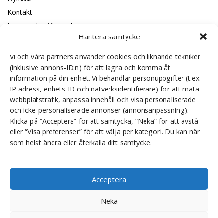
Kontakt
Leveransbestämmelser
Hantera samtycke
Code of conduct
ISO certificeringar
Vi och våra partners använder cookies och liknande tekniker
(inklusive annons-ID:n) för att lagra och komma åt
information på din enhet. Vi behandlar personuppgifter (t.ex.
IP-adress, enhets-ID och nätverksidentifierare) för att mäta
Om oss
webbplatstrafik, anpassa innehåll och visa personaliserade
och icke-personaliserade annonser (annonsanpassning).
SKS Sweden är en leverantör av transmissioner, som
Klicka på “Acceptera” för att samtycka, “Neka” för att avstå
lagerhåller, monterar och marknadsför produkter för svenska
eller “Visa preferenser” för att välja per kategori. Du kan när
maskintillverkare, inklusive exklusiv distribution av Bonfiglioli i
som helst ändra eller återkalla ditt samtycke.
Sverige.
Acceptera
Neka
Integritetspolicy