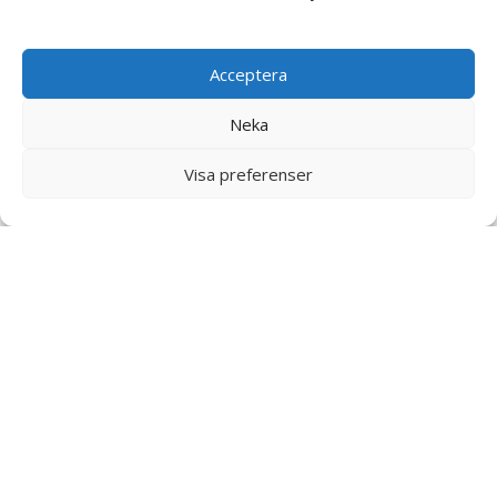
Upptäck våra
produkter
Acceptera
Neka
Visa preferenser
Växlar
Elmotorer