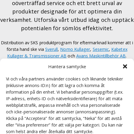
oöverträffad service och ett brett urval av
produkter designade för att optimera din
verksamhet. Utforska vårt utbud idag och upptäck
potentialen för sömlös effektivitet.
Distribution av SKS produktprogram för eftermarknad kommer att i
första hand ske via
Sverull
,
Nomo Kullager
,
Sesemic
,
Kabetex
Kullager & Transmissioner AB
och
Avans Maskintillbehör AB
.
Hantera samtycke
Läs mer om oss
Vi och våra partners använder cookies och liknande tekniker
(inklusive annons-ID:n) för att lagra och komma åt
information på din enhet. Vi behandlar personuppgifter (t.ex.
IP-adress, enhets-ID och nätverksidentifierare) för att mäta
webbplatstrafik, anpassa innehåll och visa personaliserade
och icke-personaliserade annonser (annonsanpassning).
Klicka på “Acceptera” för att samtycka, “Neka” för att avstå
eller “Visa preferenser” för att välja per kategori. Du kan när
som helst ändra eller återkalla ditt samtycke.