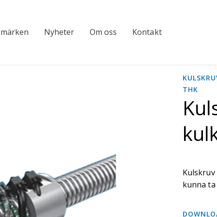
umärken
Nyheter
Om oss
Kontakt
KULSKRU
THK
Kul
kul
Kulskruv
kunna ta 
DOWNLO