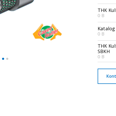
THK Kul
0 B
Katalog
0 B
THK Kul
SBKH
0 B
Kont