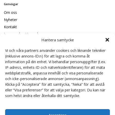
Genvägar
Om oss
Nyheter
Kontakt
Leveransbestämmelser
Hantera samtycke
Code of conduct
ISO certificeringar
Vi och våra partners använder cookies och liknande tekniker
(inklusive annons-ID:n) för att lagra och komma åt
information på din enhet. Vi behandlar personuppgifter (t.ex.
IP-adress, enhets-ID och nätverksidentifierare) för att mäta
Om oss
webbplatstrafik, anpassa innehåll och visa personaliserade
och icke-personaliserade annonser (annonsanpassning).
SKS Sweden är en leverantör av transmissioner, som
Klicka på “Acceptera” för att samtycka, “Neka” för att avstå
lagerhåller, monterar och marknadsför produkter för svenska
eller “Visa preferenser” för att välja per kategori. Du kan när
maskintillverkare, inklusive exklusiv distribution av Bonfiglioli i
som helst ändra eller återkalla ditt samtycke.
Sverige.
Acceptera